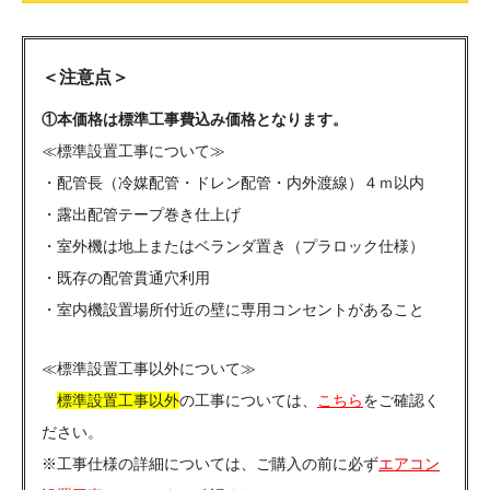
＜注意点＞
①本価格は標準工事費込み価格となります。
≪標準設置工事について≫
・配管長（冷媒配管・ドレン配管・内外渡線）４ｍ以内
・露出配管テープ巻き仕上げ
・室外機は地上またはベランダ置き（プラロック仕様）
・既存の配管貫通穴利用
・室内機設置場所付近の壁に専用コンセントがあること
≪標準設置工事以外について≫
標準設置工事以外
の工事については、
こちら
をご確認く
ださい。
※工事仕様の詳細については、ご購入の前に必ず
エアコン