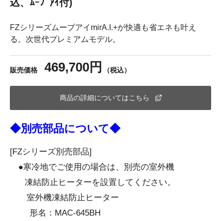
込、ﾑｰﾌﾞｱｲ付)
FZシリーズムーブアイmirA.I.+が快適も省エネも叶え
る。次世代プレミアムモデル。
469,700円
販売価格
（税込）
商品の詳細についてはこちら
◆別売部品について◆
[FZシリーズ別売部品]
●寒冷地でご使用の場合は、別売の室外機
凍結防止ヒーターを設置してください。
室外機凍結防止ヒーター
形名：MAC-645BH