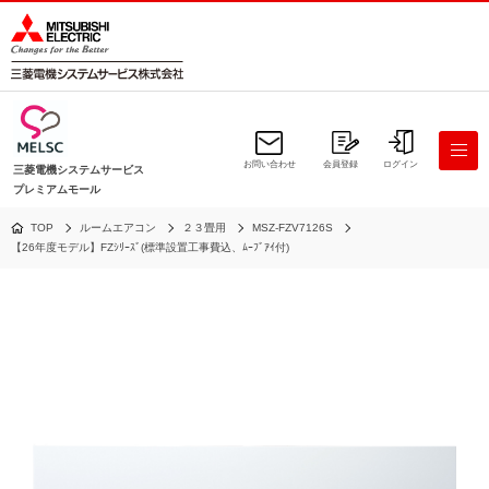
お問い合わせ
会員登録
ログイン
三菱電機システムサービス
プレミアムモール
TOP
ルームエアコン
２３畳用
MSZ-FZV7126S
【26年度モデル】FZｼﾘｰｽﾞ(標準設置工事費込、ﾑｰﾌﾞｱｲ付)