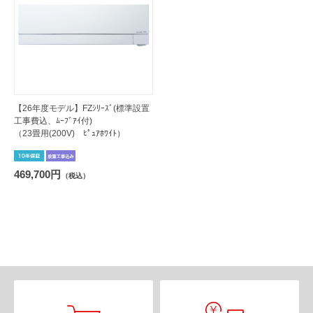
【26年度モデル】FZｼﾘｰｽﾞ(標準設置
工事費込、ﾑｰﾌﾞｱｲ付)
（23畳用(200V) ﾋﾟｭｱﾎﾜｲﾄ）
469,700円
（税込）