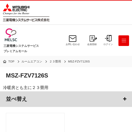
お問い合わせ
会員登録
ログイン
三菱電機システムサービス
プレミアムモール
TOP
ルームエアコン
２３畳用
MSZ-FZV7126S
MSZ-FZV7126S
冷暖房とも主に２３畳用
並べ替え