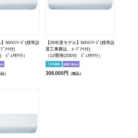
NXVｼﾘｰｽﾞ(標準設
【26年度モデル】NXVｼﾘｰｽﾞ(標準設
ﾞｱｲ付)
置工事費込、ﾑｰﾌﾞｱｲ付)
) ﾋﾟｭｱﾎﾜｲﾄ）
（12畳用(200V) ﾋﾟｭｱﾎﾜｲﾄ）
308,000円
税込）
（税込）