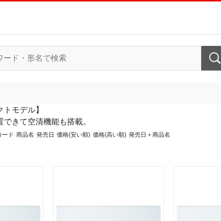
クトモデル】
置できて空清機能も搭載。
コード
商品名
発売日
価格(安い順)
価格(高い順)
発売日＋商品名