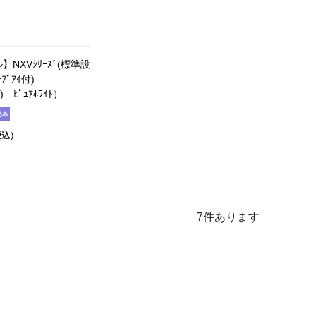
NXVｼﾘｰｽﾞ(標準設
ﾞｱｲ付)
) ﾋﾟｭｱﾎﾜｲﾄ）
税込）
7
件あります