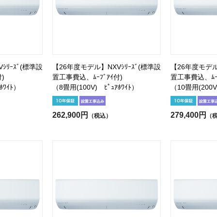
ｼﾘｰｽﾞ(標準設
【26年度モデル】NXVｼﾘｰｽﾞ(標準設
【26年度モデル】
)
置工事費込、ﾑｰﾌﾞｱｲ付)
置工事費込、ﾑｰﾌ
ﾎﾜｲﾄ）
（8畳用(100V) ﾋﾟｭｱﾎﾜｲﾄ）
（10畳用(200V
262,900円
279,400円
（税込）
（