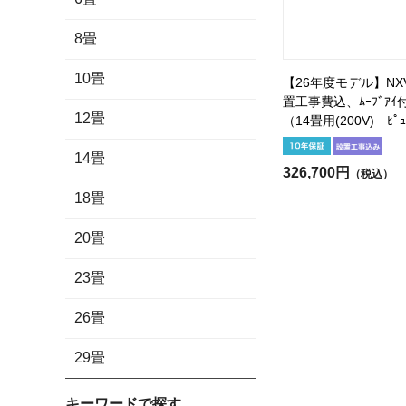
8畳
10畳
【26年度モデル】NXV
置工事費込、ﾑｰﾌﾞｱｲ付
12畳
（14畳用(200V) ﾋﾟｭ
14畳
326,700円
（税込）
18畳
20畳
23畳
26畳
29畳
キーワードで探す