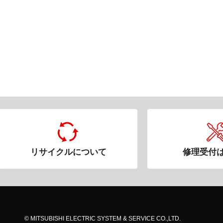
リサイクルについて
修理受付
© MITSUBISHI ELECTRIC SYSTEM & SERVICE CO.,LTD.