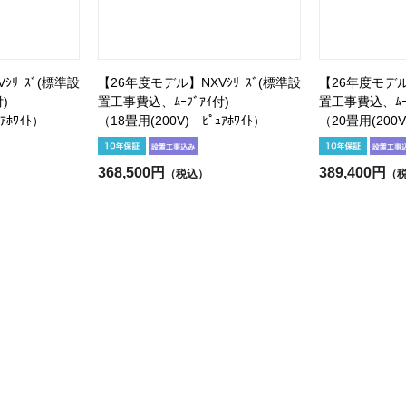
ｼﾘｰｽﾞ(標準設
【26年度モデル】NXVｼﾘｰｽﾞ(標準設
【26年度モデル】
)
置工事費込、ﾑｰﾌﾞｱｲ付)
置工事費込、ﾑｰﾌ
ｱﾎﾜｲﾄ）
（18畳用(200V) ﾋﾟｭｱﾎﾜｲﾄ）
（20畳用(200V
368,500円
389,400円
（税込）
（