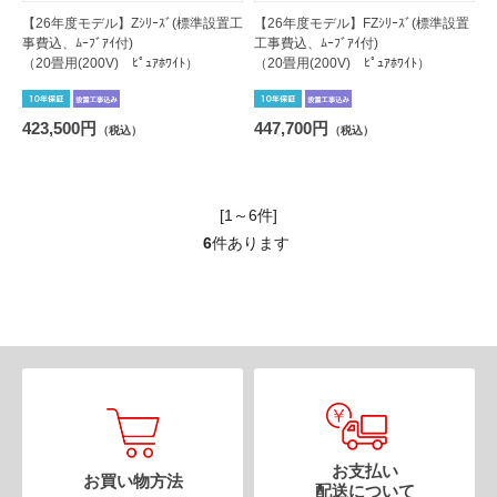
【26年度モデル】Zｼﾘｰｽﾞ(標準設置工
【26年度モデル】FZｼﾘｰｽﾞ(標準設置
事費込、ﾑｰﾌﾞｱｲ付)
工事費込、ﾑｰﾌﾞｱｲ付)
（20畳用(200V) ﾋﾟｭｱﾎﾜｲﾄ）
（20畳用(200V) ﾋﾟｭｱﾎﾜｲﾄ）
423,500円
447,700円
（税込）
（税込）
[1～6件]
6
件あります
お支払い
お買い物方法
配送について