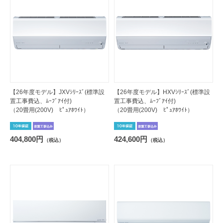
【26年度モデル】JXVｼﾘｰｽﾞ(標準設
【26年度モデル】HXVｼﾘｰｽﾞ(標準設
置工事費込、ﾑｰﾌﾞｱｲ付)
置工事費込、ﾑｰﾌﾞｱｲ付)
（20畳用(200V) ﾋﾟｭｱﾎﾜｲﾄ）
（20畳用(200V) ﾋﾟｭｱﾎﾜｲﾄ）
404,800円
424,600円
（税込）
（税込）