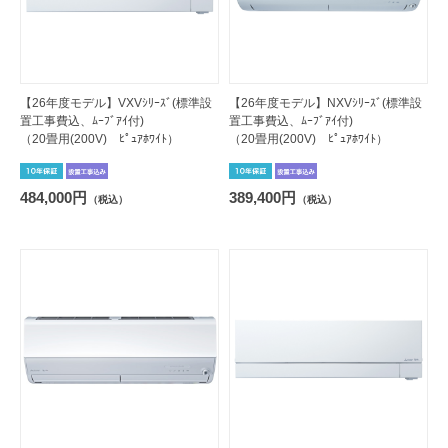
【26年度モデル】VXVｼﾘｰｽﾞ(標準設
【26年度モデル】NXVｼﾘｰｽﾞ(標準設
置工事費込、ﾑｰﾌﾞｱｲ付)
置工事費込、ﾑｰﾌﾞｱｲ付)
（20畳用(200V) ﾋﾟｭｱﾎﾜｲﾄ）
（20畳用(200V) ﾋﾟｭｱﾎﾜｲﾄ）
484,000円
389,400円
（税込）
（税込）