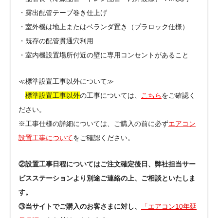
・露出配管テープ巻き仕上げ
・室外機は地上またはベランダ置き（プラロック仕様）
・既存の配管貫通穴利用
・室内機設置場所付近の壁に専用コンセントがあること
≪標準設置工事以外について≫
標準設置工事以外
の工事については、
こちら
をご確認く
ださい。
※工事仕様の詳細については、ご購入の前に必ず
エアコン
設置工事について
をご確認ください。
②設置工事日程についてはご注文確定後日、弊社担当サー
ビスステーションより別途ご連絡の上、ご相談といたしま
す。
③当サイトでご購入のお客さまに対し、
「エアコン10年延