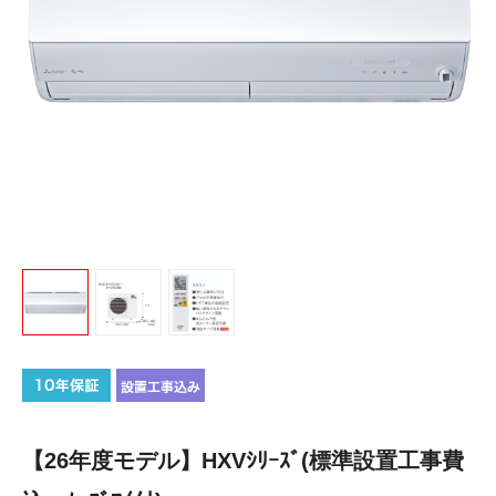
【26年度モデル】HXVｼﾘｰｽﾞ(標準設置工事費