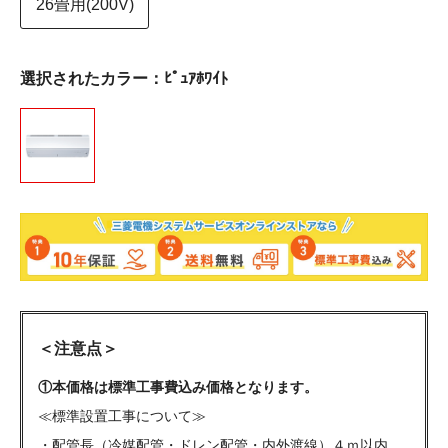
26畳用(200V)
選択されたカラー：ﾋﾟｭｱﾎﾜｲﾄ
＜注意点＞
①本価格は標準工事費込み価格となります。
≪標準設置工事について≫
・配管長（冷媒配管・ドレン配管・内外渡線）４ｍ以内