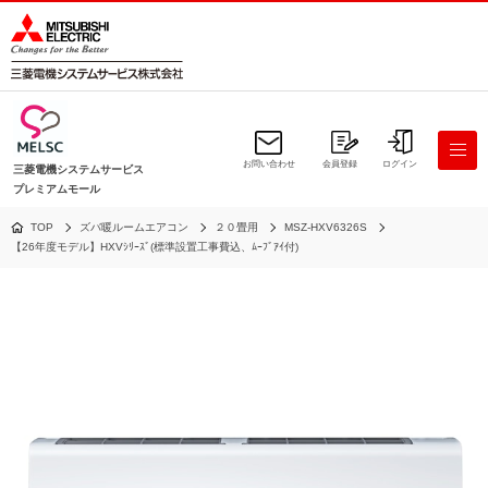
お問い合わせ
会員登録
ログイン
三菱電機システムサービス
プレミアムモール
TOP
ズバ暖ルームエアコン
２０畳用
MSZ-HXV6326S
【26年度モデル】HXVｼﾘｰｽﾞ(標準設置工事費込、ﾑｰﾌﾞｱｲ付)