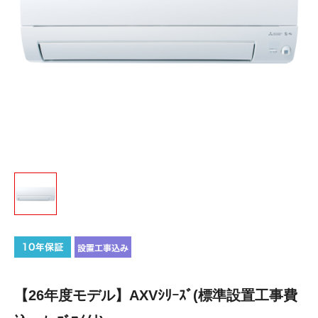
【26年度モデル】AXVｼﾘｰｽﾞ(標準設置工事費