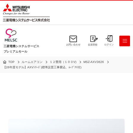
お問い合わせ
会員登録
ログイン
三菱電機システムサービス
プレミアムモール
TOP
ルームエアコン
１２畳用（１００V)
MSZ-AXV3626
【26年度モデル】AXVｼﾘｰｽﾞ(標準設置工事費込、ﾑｰﾌﾞｱｲ付)