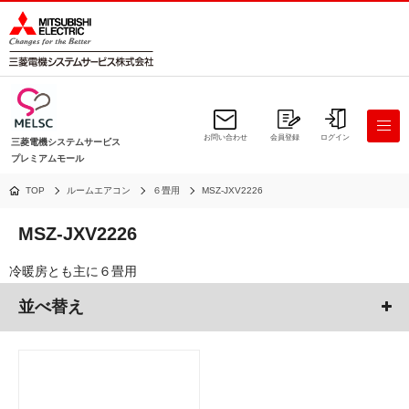
お問い合わせ
会員登録
ログイン
三菱電機システムサービス
プレミアムモール
TOP
ルームエアコン
６畳用
MSZ-JXV2226
MSZ-JXV2226
冷暖房とも主に６畳用
並べ替え