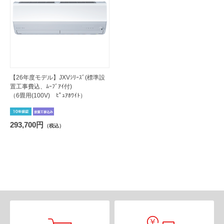
【26年度モデル】JXVｼﾘｰｽﾞ(標準設
置工事費込、ﾑｰﾌﾞｱｲ付)
（6畳用(100V) ﾋﾟｭｱﾎﾜｲﾄ）
293,700円
（税込）