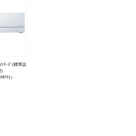
ｼﾘｰｽﾞ(標準設
)
ｱﾎﾜｲﾄ）