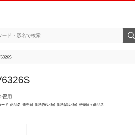
6326S
V6326S
０畳用
コード
商品名
発売日
価格(安い順)
価格(高い順)
発売日＋商品名