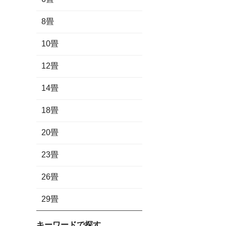
8畳
10畳
12畳
14畳
18畳
20畳
23畳
26畳
29畳
キーワードで探す