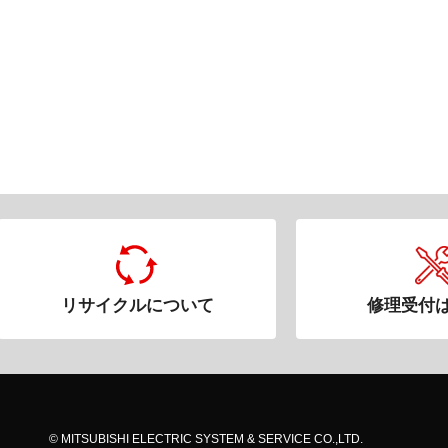
リサイクルについて
修理受付
© MITSUBISHI ELECTRIC SYSTEM & SERVICE CO.,LTD.