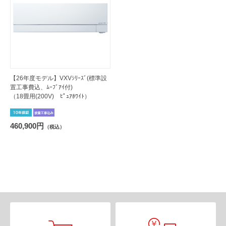
【26年度モデル】VXVｼﾘｰｽﾞ(標準設
置工事費込、ﾑｰﾌﾞｱｲ付)
（18畳用(200V) ﾋﾟｭｱﾎﾜｲﾄ）
460,900円
（税込）