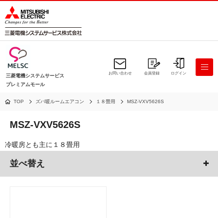
お問い合わせ
会員登録
ログイン
三菱電機システムサービス
プレミアムモール
TOP
ズバ暖ルームエアコン
１８畳用
MSZ-VXV5626S
MSZ-VXV5626S
冷暖房とも主に１８畳用
並べ替え