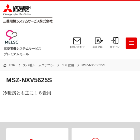
お問い合わせ
会員登録
ログイン
三菱電機システムサービス
プレミアムモール
TOP
ズバ暖ルームエアコン
１８畳用
MSZ-NXV5625S
MSZ-NXV5625S
冷暖房とも主に１８畳用