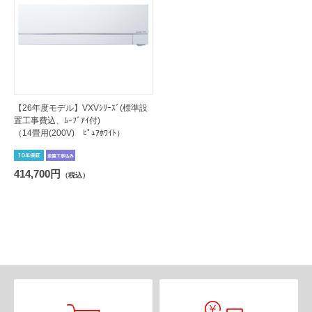
【26年度モデル】VXVｼﾘｰｽﾞ(標準設
置工事費込、ﾑｰﾌﾞｱｲ付)
（14畳用(200V) ﾋﾟｭｱﾎﾜｲﾄ）
414,700円
（税込）