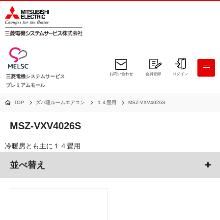
お問い合わせ
会員登録
ログイン
三菱電機システムサービス
プレミアムモール
TOP
ズバ暖ルームエアコン
１４畳用
MSZ-VXV4026S
MSZ-VXV4026S
冷暖房とも主に１４畳用
並べ替え