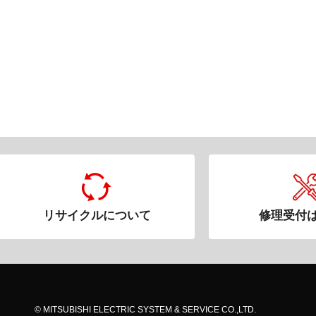
リサイクルについて
修理受付
© MITSUBISHI ELECTRIC SYSTEM & SERVICE CO.,LTD.