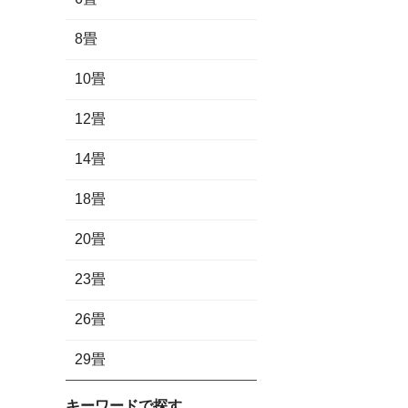
8畳
10畳
12畳
14畳
18畳
20畳
23畳
26畳
29畳
キーワードで探す