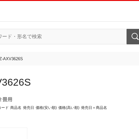
Z-AXV3626S
V3626S
２畳用
コード
商品名
発売日
価格(安い順)
価格(高い順)
発売日＋商品名