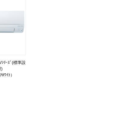
ｼﾘｰｽﾞ(標準設
)
ｱﾎﾜｲﾄ）