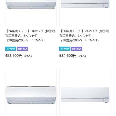
【26年度モデル】HXVｼﾘｰｽﾞ(標準設
【26年度モデル】VXVｼﾘｰｽﾞ(標準設
置工事費込、ﾑｰﾌﾞｱｲ付)
置工事費込、ﾑｰﾌﾞｱｲ付)
（26畳用(200V) ﾋﾟｭｱﾎﾜｲﾄ）
（26畳用(200V) ﾋﾟｭｱﾎﾜｲﾄ）
482,900円
534,600円
（税込）
（税込）