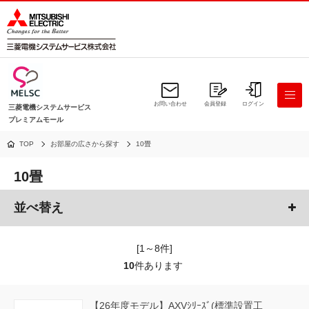
お問い合わせ
会員登録
ログイン
三菱電機システムサービス
プレミアムモール
TOP
お部屋の広さから探す
10畳
10畳
並べ替え
[1～8件]
10
件あります
【26年度モデル】AXVｼﾘｰｽﾞ(標準設置工