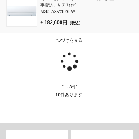
事費込、ﾑｰﾌﾞｱｲ付)
MSZ-AXV2826-W
182,600円
（税込）
つづきを見る
読
[1～8件]
み
10
件あります
込